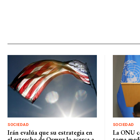
SOCIEDAD
SOCIEDAD
Irán evalúa que su estrategia en
La ONU c
el estrecho de Ormuz lo acerca a
toma medi