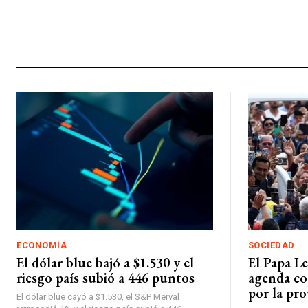
ECONOMÍA
SOCIEDAD
El dólar blue bajó a $1.530 y el
El Papa L
riesgo país subió a 446 puntos
agenda co
por la pro
El dólar blue cayó a $1.530, el S&P Merval