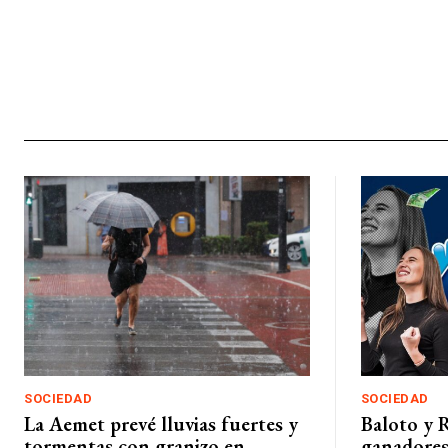
SOCIEDAD
SOCIEDAD
La Aemet prevé lluvias fuertes y
Baloto y 
tormentas con granizo en
ganadores 