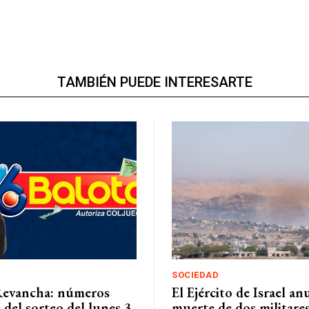
TAMBIÉN PUEDE INTERESARTE
SOCIEDAD
Revancha: números
El Ejército de Israel an
del sorteo del lunes 3
muerte de dos militare