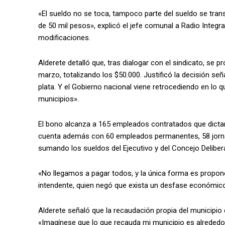
«El sueldo no se toca, tampoco parte del sueldo se tran
de 50 mil pesos», explicó el jefe comunal a Radio Integr
modificaciones.
Alderete detalló que, tras dialogar con el sindicato, se p
marzo, totalizando los $50.000. Justificó la decisión se
plata. Y el Gobierno nacional viene retrocediendo en lo q
municipios».
El bono alcanza a 165 empleados contratados que dictan t
cuenta además con 60 empleados permanentes, 58 jornal
sumando los sueldos del Ejecutivo y del Concejo Deliber
«No llegamos a pagar todos, y la única forma es propone
intendente, quien negó que exista un desfase económic
Alderete señaló que la recaudación propia del municipi
«Imagínese que lo que recauda mi municipio es alrededor d