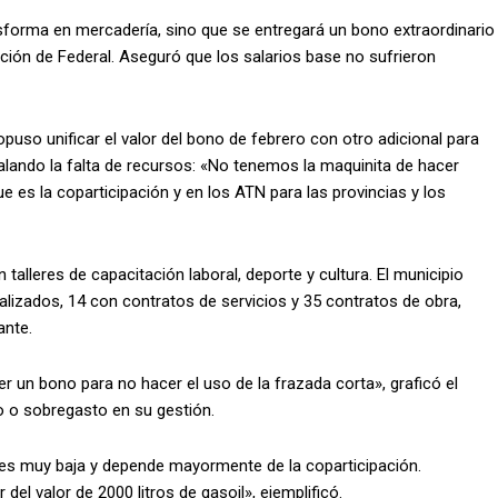
sforma en mercadería, sino que se entregará un bono extraordinario
ación de Federal. Aseguró que los salarios base no sufrieron
ropuso unificar el valor del bono de febrero con otro adicional para
ñalando la falta de recursos: «No tenemos la maquinita de hacer
ue es la coparticipación y en los ATN para las provincias y los
alleres de capacitación laboral, deporte y cultura. El municipio
izados, 14 con contratos de servicios y 35 contratos de obra,
ante.
r un bono para no hacer el uso de la frazada corta», graficó el
o o sobregasto en su gestión.
o es muy baja y depende mayormente de la coparticipación.
el valor de 2000 litros de gasoil», ejemplificó.