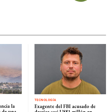
TECNOLOGÍA
uncia la
Exagente del FBI acusado de
s de una
desviar casi US$1 millón en