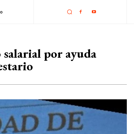
no
salarial por ayuda
estario