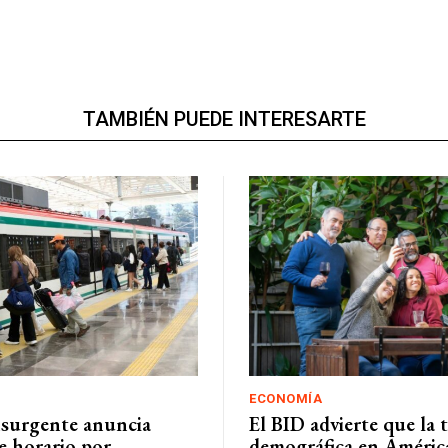
TAMBIÉN PUEDE INTERESARTE
ECONOMÍA
nsurgente anuncia
El BID advierte que la 
e horario por
demográfica en Améric