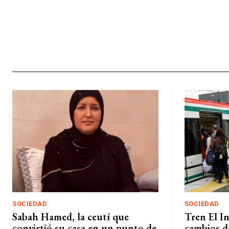
SOCIEDAD
SOCIEDAD
Sabah Hamed, la ceutí que
Tren El I
convirtió su casa en un punto de
cambios d