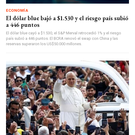
ECONOMÍA
El dólar blue bajó a $1.530 y el riesgo país subió
a 446 puntos
El dólar blue cayó a $1.530, el S&P Merval retrocedió 1% y el riesgo
país subió a 446 puntos. El BCRA renovó el swap con China y las
reservas superaron los US$50.000 millones.