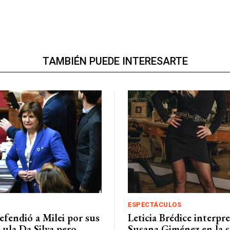
TAMBIÉN PUEDE INTERESARTE
ESPECTÁCULOS
efendió a Milei por sus
Leticia Brédice interpre
 Lula Da Silva pero
Susana Giménez en la s