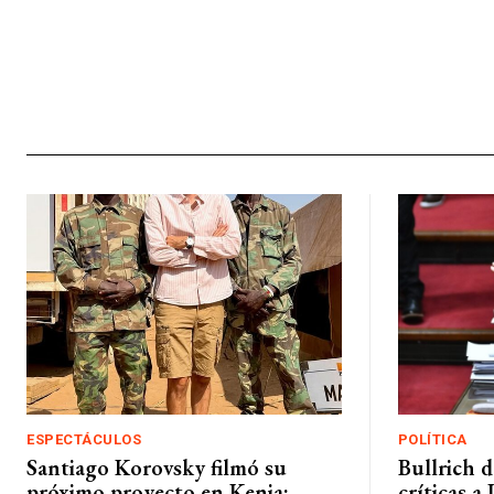
ESPECTÁCULOS
POLÍTICA
Santiago Korovsky filmó su
Bullrich d
próximo proyecto en Kenia:
críticas a