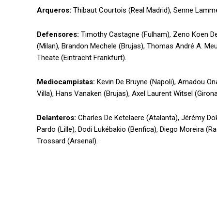
Arqueros:
Thibaut Courtois (Real Madrid), Senne Lamme
Defensores:
Timothy Castagne (Fulham), Zeno Koen Deba
(Milan), Brandon Mechele (Brujas), Thomas André A. Meunie
Theate (Eintracht Frankfurt).
Mediocampistas:
Kevin De Bruyne (Napoli), Amadou Onan
Villa), Hans Vanaken (Brujas), Axel Laurent Witsel (Girona
Delanteros:
Charles De Ketelaere (Atalanta), Jérémy Do
Pardo (Lille), Dodi Lukébakio (Benfica), Diego Moreira (
Trossard (Arsenal).