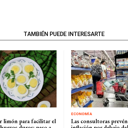
TAMBIÉN PUEDE INTERESARTE
ECONOMÍA
limón para facilitar el
Las consultoras prevé
 huevos duros: paso a
inflación por debajo de