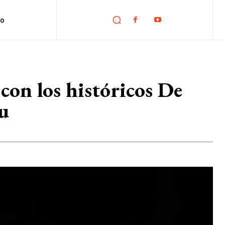
no
 con los históricos De
u