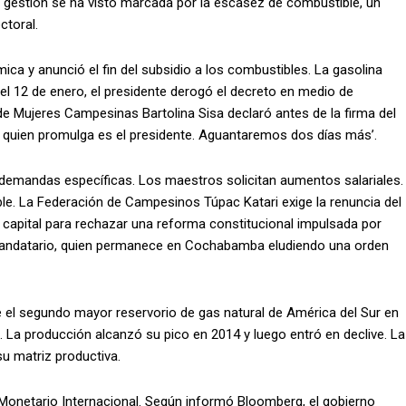
 gestión se ha visto marcada por la escasez de combustible, un
ctoral.
ca y anunció el fin del subsidio a los combustibles. La gasolina
 el 12 de enero, el presidente derogó el decreto en medio de
de Mujeres Campesinas Bartolina Sisa declaró antes de la firma del
 quien promulga es el presidente. Aguantaremos dos días más’.
 demandas específicas. Los maestros solicitan aumentos salariales.
ble. La Federación de Campesinos Túpac Katari exige la renuncia del
 capital para rechazar una reforma constitucional impulsada por
exmandatario, quien permanece en Cochabamba eludiendo una orden
fue el segundo mayor reservorio de gas natural de América del Sur en
 La producción alcanzó su pico en 2014 y luego entró en declive. La
 su matriz productiva.
Monetario Internacional. Según informó Bloomberg, el gobierno