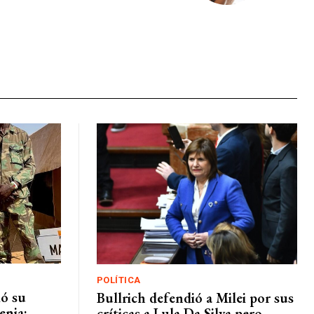
POLÍTICA
mó su
Bullrich defendió a Milei por sus
enia:
críticas a Lula Da Silva pero