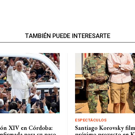
TAMBIÉN PUEDE INTERESARTE
ESPECTÁCULOS
eón XIV en Córdoba:
Santiago Korovsky fil
nfirmada para su paso
próximo proyecto en K