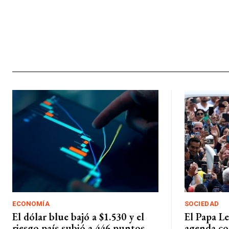
ECONOMÍA
SOCIEDAD
El dólar blue bajó a $1.530 y el
El Papa L
riesgo país subió a 446 puntos
agenda co