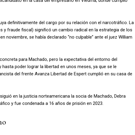
excandidato en la casa del empresario en Viedma, donde cumplió
ya definitivamente del cargo por su relación con el narcotráfico. La
 y fraude fiscal) significó un cambio radical en la estrategia de los
en noviembre, se había declarado “no culpable” ante el juez William
concreta para Machado, pero la expectativa del entorno del
y hasta poder lograr la libertad en unos meses, ya que se le
nancista del frente Avanza Libertad de Espert cumplió en su casa de
siguió en la justicia norteamericana la socia de Machado, Debra
ráfico y fue condenada a 16 años de prisión en 2023.
mo