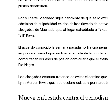
de 2019. Uno de los registros más conocidos exhibe al 
prisión domiciliaria.
Por su parte, Machado sigue pendiente de que se lo exclu
admisión de culpabilidad en dos delitos (lavado de activos
abogados de Machado que, al llegar extraditado a Texas 
“Bill” Davis.
El acuerdo conocido la semana pasada no fija una pena 
empresario sería lograr un fuerte recorte de la condena 
computarían los años de prisión domiciliaria que el exfi
Río Negro.
Los abogados estarían tratando de evitar el camino que 
Lynn Mercer-Erwin, quien se declaró culpable por narcot
Nueva embestida contra el periodis