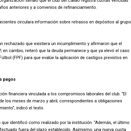
organización señaló que el club del Callao registra cuotas vencidas
años anteriores y a convenios de refinanciamiento.
ecientes circulara información sobre retrasos en depósitos al grupo
ían rechazado que existiera un incumplimiento y afirmaron que el
P, en cambio, reiteró que la deuda permanece y que ya elevó el caso
útbol (FPF) para que evalúe la aplicación de castigos previstos en
os pagos
ión financiera vinculada a los compromisos laborales del club. “El
e los meses de marzo y abril, correspondientes a obligaciones
iento”, indicó el texto.
que identificó como realizado por la institución. “Además, el último
 efectuado fuera del plazo establecido. Asimismo, una nueva cuota