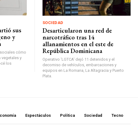
SOCIEDAD
rtió sus
Desarticularon una red de
geno y
narcotráfico tras 14
n
allanamientos en el este de
República Dominicana
 sociales cómo
 vegetales y
Operativo 'LGTCA' dejó 11 detenidos y el
cé los
decomiso de vehículos, embarcaciones y
equipos en La Romana, La Altagracia y Puerto
Plata.
conomía
Espectáculos
Política
Sociedad
Tecno