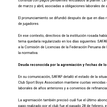
continúa con pagos pendientes vinculados al plantel. La 
de marzo y abril, asociadas a obligaciones laborales de 
El pronunciamiento se difundió después de que en días r
de jugadores.
En ese contexto, directivos de la institución rosada hab
tema quedaría regularizado en los días siguientes. SAFA
a la Comisión de Licencias de la Federación Peruana de F
la normativa.
Deuda reconocida por la agremiación y fechas de l
En su comunicación, SAFAP detalló el estado de la situac
Club Sport Boys Association mantiene cuotas vencidas d
laborales de años anteriores y a convenios de refinanciam
La agremiación también precisó cuál fue el último abono 
pago realizado por el club fue el pasado 28 de febrero,