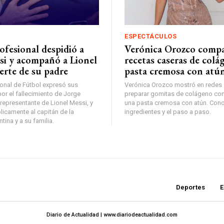
ESPECTÁCULOS
ofesional despidió a
Verónica Orozco compa
si y acompañó a Lionel
recetas caseras de colá
erte de su padre
pasta cremosa con atú
ional de Fútbol expresó sus
Verónica Orozco mostró en redes
or el fallecimiento de Jorge
preparar gomitas de colágeno con
representante de Lionel Messi, y
una pasta cremosa con atún. Cono
camente al capitán de la
ingredientes y el paso a paso.
tina y a su familia.
Deportes
E
Diario de Actualidad | www.diariodeactualidad.com