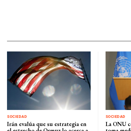
SOCIEDAD
SOCIEDAD
Irán evalúa que su estrategia en
La ONU c
el estrecho de Ormuz lo acerca a
toma medi