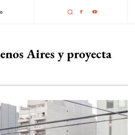
no
enos Aires y proyecta