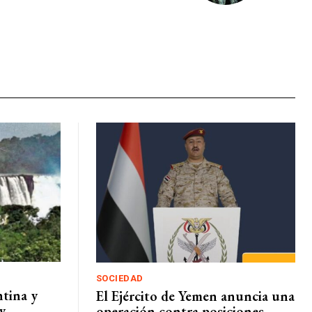
SOCIEDAD
ntina y
El Ejército de Yemen anuncia una
 y
operación contra posiciones