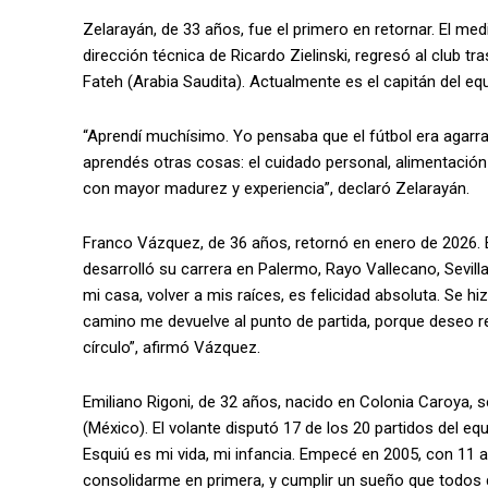
Zelarayán, de 33 años, fue el primero en retornar. El m
dirección técnica de Ricardo Zielinski, regresó al club 
Fateh (Arabia Saudita). Actualmente es el capitán del eq
“Aprendí muchísimo. Yo pensaba que el fútbol era agarrar
aprendés otras cosas: el cuidado personal, alimentació
con mayor madurez y experiencia”, declaró Zelarayán.
Franco Vázquez, de 36 años, retornó en enero de 2026. E
desarrolló su carrera en Palermo, Rayo Vallecano, Sevill
mi casa, volver a mis raíces, es felicidad absoluta. Se hi
camino me devuelve al punto de partida, porque deseo r
círculo”, afirmó Vázquez.
Emiliano Rigoni, de 32 años, nacido en Colonia Caroya, s
(México). El volante disputó 17 de los 20 partidos del equi
Esquiú es mi vida, mi infancia. Empecé en 2005, con 11 
consolidarme en primera, y cumplir un sueño que todos