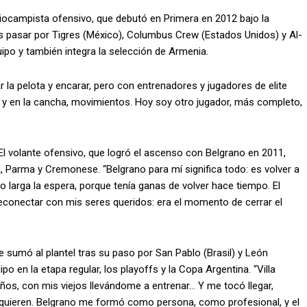
ediocampista ofensivo, que debutó en Primera en 2012 bajo la
tras pasar por Tigres (México), Columbus Crew (Estados Unidos) y Al-
uipo y también integra la selección de Armenia.
 la pelota y encarar, pero con entrenadores y jugadores de elite
n y en la cancha, movimientos. Hoy soy otro jugador, más completo,
l volante ofensivo, que logró el ascenso con Belgrano en 2011,
a, Parma y Cremonese. “Belgrano para mí significa todo: es volver a
zo larga la espera, porque tenía ganas de volver hace tiempo. El
econectar con mis seres queridos: era el momento de cerrar el
e sumó al plantel tras su paso por San Pablo (Brasil) y León
po en la etapa regular, los playoffs y la Copa Argentina. “Villa
años, con mis viejos llevándome a entrenar… Y me tocó llegar,
 quieren. Belgrano me formó como persona, como profesional, y el