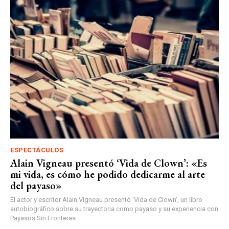
ESPECTÁCULOS
Alain Vigneau presentó ‘Vida de Clown’: «Es
mi vida, es cómo he podido dedicarme al arte
del payaso»
El actor y escritor Alain Vigneau presentó 'Vida de Clown', un libro
autobiográfico sobre su trayectoria como payaso y su experiencia con
Payasos Sin Fronteras.