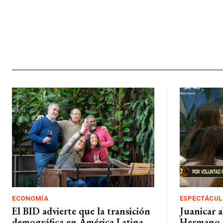
ECONOMÍA
ESPECTÁCUL
El BID advierte que la transición
Juanicar 
demográfica en América Latina
Hermano 