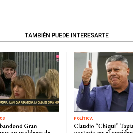
TAMBIÉN PUEDE INTERESARTE
OS
POLÍTICA
abandonó Gran
Claudio “Chiqui” Tapi
por un problema de
gustaría ser el presiden