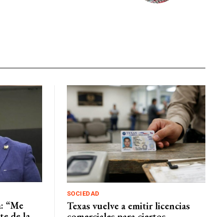
SOCIEDAD
a: “Me
Texas vuelve a emitir licencias
te de la
comerciales para ciertos