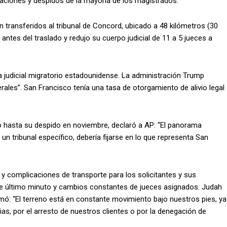
ilaciones y despidos de la mayoría de los magistrados.
ransferidos al tribunal de Concord, ubicado a 48 kilómetros (30
antes del traslado y redujo su cuerpo judicial de 11 a 5 jueces a
a judicial migratorio estadounidense. La administración Trump
ales”. San Francisco tenía una tasa de otorgamiento de alivio legal
 hasta su despido en noviembre, declaró a AP: “El panorama
un tribunal específico, debería fijarse en lo que representa San
y complicaciones de transporte para los solicitantes y sus
e último minuto y cambios constantes de jueces asignados. Judah
mó: “El terreno está en constante movimiento bajo nuestros pies, ya
ias, por el arresto de nuestros clientes o por la denegación de