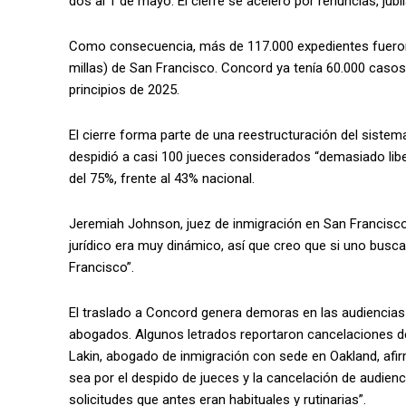
dos al 1 de mayo. El cierre se aceleró por renuncias, jub
Como consecuencia, más de 117.000 expedientes fueron t
millas) de San Francisco. Concord ya tenía 60.000 casos 
principios de 2025.
El cierre forma parte de una reestructuración del sistem
despidió a casi 100 jueces considerados “demasiado liber
del 75%, frente al 43% nacional.
Jeremiah Johnson, juez de inmigración en San Francisco
jurídico era muy dinámico, así que creo que si uno busca 
Francisco”.
El traslado a Concord genera demoras en las audiencias 
abogados. Algunos letrados reportaron cancelaciones d
Lakin, abogado de inmigración con sede en Oakland, afir
sea por el despido de jueces y la cancelación de audienc
solicitudes que antes eran habituales y rutinarias”.