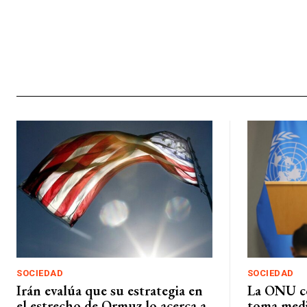
SOCIEDAD
SOCIEDAD
Irán evalúa que su estrategia en
La ONU c
el estrecho de Ormuz lo acerca a
toma medi