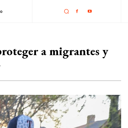
no
roteger a migrantes y
E