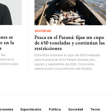
SOCIEDAD
ones se
Pesca en el Paraná: fijan un cupo
e en la
de 650 toneladas y continúan las
s
restricciones
 las
Entre Ríos mantiene el cupo de 650 toneladas
ieve en la
para la pesca en el río Paraná durante julio,
nósticos para
agosto y septiembre de 2026. Conocé las
restricciones y la protección del dorado.
conomía
Espectáculos
Política
Sociedad
Tecno