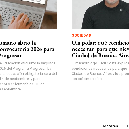
SOCIEDAD
umano abrió la
Ola polar: qué condici
onvocatoria 2026 para
necesitan para que niev
Progresar
Ciudad de Buenos Aire
e Educación oficializó la segunda
El meteorólogo Tucu Costa explica
026 del Programa Progresar. La
condiciones necesarias para que n
a la educación obligatoria será del
Ciudad de Buenos Aires y los pro
l 4 de septiembre, y para
los próximos días.
rior y enfermería del 18 de
e septiembre.
Deportes
E