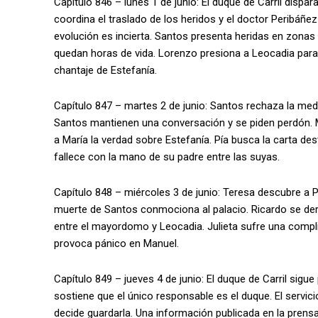
Capítulo 846 – lunes 1 de junio: El duque de Carril dispar
coordina el traslado de los heridos y el doctor Peribáñez
evolución es incierta. Santos presenta heridas en zonas 
quedan horas de vida. Lorenzo presiona a Leocadia para 
chantaje de Estefanía.
Capítulo 847 – martes 2 de junio: Santos rechaza la medi
Santos mantienen una conversación y se piden perdón. M
a María la verdad sobre Estefanía. Pía busca la carta de
fallece con la mano de su padre entre las suyas.
Capítulo 848 – miércoles 3 de junio: Teresa descubre a Pí
muerte de Santos conmociona al palacio. Ricardo se derr
entre el mayordomo y Leocadia. Julieta sufre una compli
provoca pánico en Manuel.
Capítulo 849 – jueves 4 de junio: El duque de Carril si
sostiene que el único responsable es el duque. El servici
decide guardarla. Una información publicada en la pren