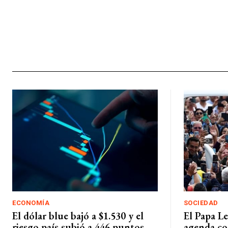
ECONOMÍA
SOCIEDAD
El dólar blue bajó a $1.530 y el
El Papa L
riesgo país subió a 446 puntos
agenda co