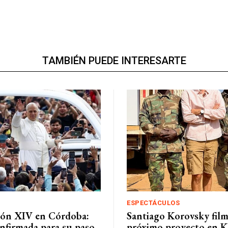
TAMBIÉN PUEDE INTERESARTE
ESPECTÁCULOS
eón XIV en Córdoba:
Santiago Korovsky fil
nfirmada para su paso
próximo proyecto en K