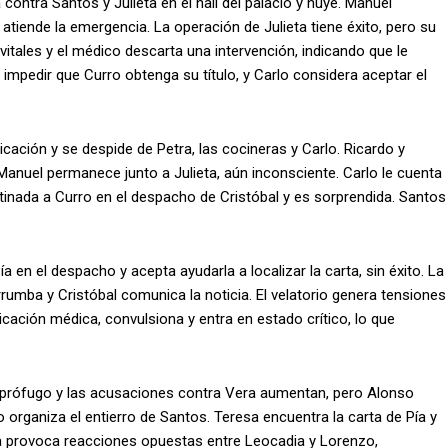
a contra Santos y Julieta en el hall del palacio y huye. Manuel
 atiende la emergencia. La operación de Julieta tiene éxito, pero su
vitales y el médico descarta una intervención, indicando que le
impedir que Curro obtenga su título, y Carlo considera aceptar el
cación y se despide de Petra, las cocineras y Carlo. Ricardo y
anuel permanece junto a Julieta, aún inconsciente. Carlo le cuenta
stinada a Curro en el despacho de Cristóbal y es sorprendida. Santos
a en el despacho y acepta ayudarla a localizar la carta, sin éxito. La
umba y Cristóbal comunica la noticia. El velatorio genera tensiones
cación médica, convulsiona y entra en estado crítico, lo que
gue prófugo y las acusaciones contra Vera aumentan, pero Alonso
o organiza el entierro de Santos. Teresa encuentra la carta de Pía y
sa provoca reacciones opuestas entre Leocadia y Lorenzo,