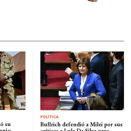
POLÍTICA
mó su
Bullrich defendió a Milei por sus
enia:
críticas a Lula Da Silva pero