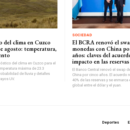
SOCIEDAD
o del clima en Cuzco
El BCRA renovó el swa
de agosto: temperatura,
monedas con China po
iento
años: claves del acuerd
impacto en las reservas
óstico del clima en Cuzco para el
emperatura máxima de 23.3
El Banco Central renovó el swap 
obabilidad de lluvia y detalles
China por cinco años. El acuerdo r
rayos UV.
40% de las reservas y se enmarca 
global entre el dólar y el yuan.
Deportes
E