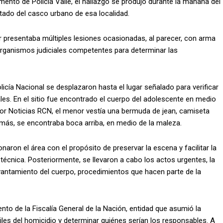
ento de Policía Valle, el hallazgo se produjo durante la mañana del
rtado del casco urbano de esa localidad.
er presentaba múltiples lesiones ocasionadas, al parecer, con arma
organismos judiciales competentes para determinar las
olicía Nacional se desplazaron hasta el lugar señalado para verificar
iales. En el sitio fue encontrado el cuerpo del adolescente en medio
or Noticias RCN, el menor vestía una bermuda de jean, camiseta
más, se encontraba boca arriba, en medio de la maleza.
aron el área con el propósito de preservar la escena y facilitar la
técnica. Posteriormente, se llevaron a cabo los actos urgentes, la
vantamiento del cuerpo, procedimientos que hacen parte de la
to de la Fiscalía General de la Nación, entidad que asumió la
iles del homicidio y determinar quiénes serían los responsables. A