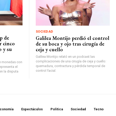
SOCIEDAD
p de
Galilea Montijo perdió el control
r cinco
de su boca y ojo tras cirugía de
o y su
ceja y cuello
Galilea Montijo relató en un podcast las
complicaciones de una cirugía de ceja y cuello:
de monedas con
quemadura, contractura y pérdida temporal de
epresenta el
control facial.
en la disputa
conomía
Espectáculos
Política
Sociedad
Tecno