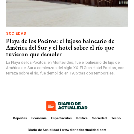
SOCIEDAD
Playa de los Pocitos: el lujoso balneario de
América del Sur y el hotel sobre el río que
tuvieron que demoler
La Playa de los Pocitos, en Montevideo, fue el balneario de lujo de
América del Sur a comienzos del siglo XX. El Gran Hotel Pocitos, con
terraza sobre el río, fue demolido en 1935 tras dos temporales.
Deportes
Economía
Espectáculos
Política
Sociedad
Tecno
Diario de Actualidad | www.diariodeactualidad.com