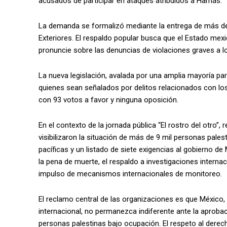
acusados de participar en ataques atribuidos a Hamás.
La demanda se formalizó mediante la entrega de más de 
Exteriores. El respaldo popular busca que el Estado mexi
pronuncie sobre las denuncias de violaciones graves a 
La nueva legislación, avalada por una amplia mayoría par
quienes sean señalados por delitos relacionados con los
con 93 votos a favor y ninguna oposición.
En el contexto de la jornada pública “El rostro del otro”, 
visibilizaron la situación de más de 9 mil personas pales
pacíficas y un listado de siete exigencias al gobierno de
la pena de muerte, el respaldo a investigaciones internac
impulso de mecanismos internacionales de monitoreo.
El reclamo central de las organizaciones es que Méxic
internacional, no permanezca indiferente ante la aprobaci
personas palestinas bajo ocupación. El respeto al derech