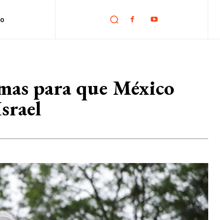
no
rmas para que México
srael