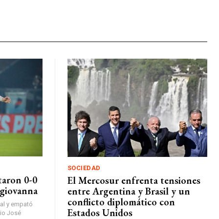
SOCIEDAD
taron 0-0
El Mercosur enfrenta tensiones
agiovanna
entre Argentina y Brasil y un
conflicto diplomático con
inal y empató
Estados Unidos
dio José