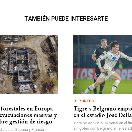
TAMBIÉN PUEDE INTERESARTE
DEPORTES
 forestales en Europa
Tigre y Belgrano empa
evacuaciones masivas y
en el estadio José Dell
bre gestión de riesgo
Tigre no convirtió un penal en el f
sin goles con Belgrano en el esta
stales en España y Francia