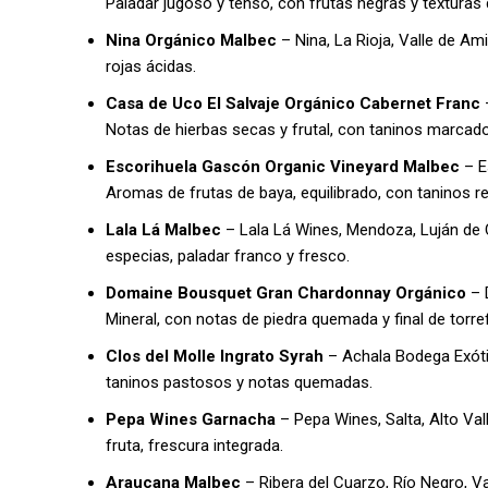
Paladar jugoso y tenso, con frutas negras y texturas
Nina Orgánico Malbec
– Nina, La Rioja, Valle de Am
rojas ácidas.
Casa de Uco El Salvaje Orgánico Cabernet Franc
–
Notas de hierbas secas y frutal, con taninos marcad
Escorihuela Gascón Organic Vineyard Malbec
– E
Aromas de frutas de baya, equilibrado, con taninos r
Lala Lá Malbec
– Lala Lá Wines, Mendoza, Luján de 
especias, paladar franco y fresco.
Domaine Bousquet Gran Chardonnay Orgánico
– 
Mineral, con notas de piedra quemada y final de torre
Clos del Molle Ingrato Syrah
– Achala Bodega Exótic
taninos pastosos y notas quemadas.
Pepa Wines Garnacha
– Pepa Wines, Salta, Alto Va
fruta, frescura integrada.
Araucana Malbec
– Ribera del Cuarzo, Río Negro, V