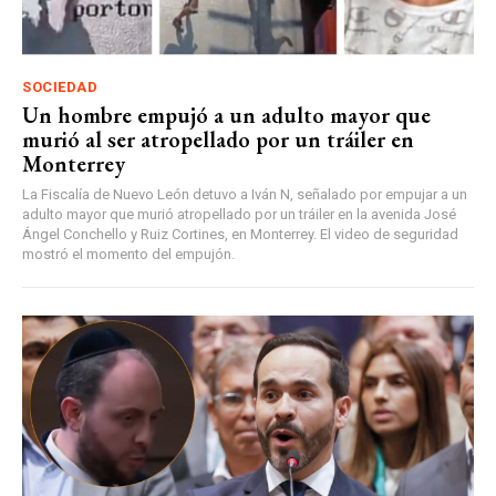
SOCIEDAD
Un hombre empujó a un adulto mayor que
murió al ser atropellado por un tráiler en
Monterrey
La Fiscalía de Nuevo León detuvo a Iván N, señalado por empujar a un
adulto mayor que murió atropellado por un tráiler en la avenida José
Ángel Conchello y Ruiz Cortines, en Monterrey. El video de seguridad
mostró el momento del empujón.