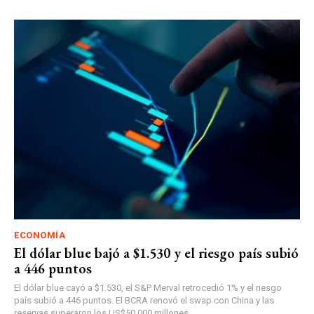
ECONOMÍA
El dólar blue bajó a $1.530 y el riesgo país subió
a 446 puntos
El dólar blue cayó a $1.530, el S&P Merval retrocedió 1% y el riesgo
país subió a 446 puntos. El BCRA renovó el swap con China y las
reservas superaron los US$50.000 millones.