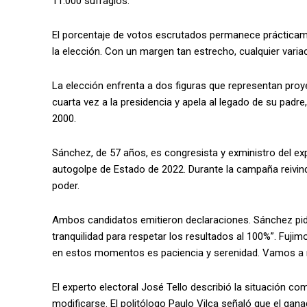
11.000 sufragios.
El porcentaje de votos escrutados permanece prácticame
la elección. Con un margen tan estrecho, cualquier variac
La elección enfrenta a dos figuras que representan proyec
cuarta vez a la presidencia y apela al legado de su padre
2000.
Sánchez, de 57 años, es congresista y exministro del expr
autogolpe de Estado de 2022. Durante la campaña reivindic
poder.
Ambos candidatos emitieron declaraciones. Sánchez pidi
tranquilidad para respetar los resultados al 100%”. Fuji
en estos momentos es paciencia y serenidad. Vamos a re
El experto electoral José Tello describió la situación c
modificarse. El politólogo Paulo Vilca señaló que el gana