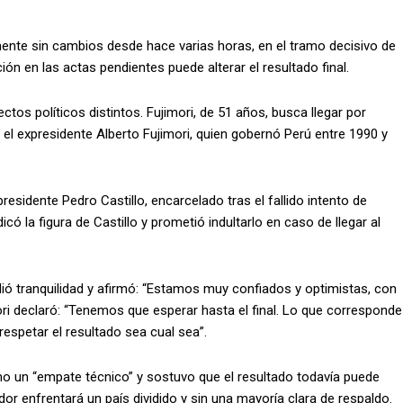
nte sin cambios desde hace varias horas, en el tramo decisivo de
ión en las actas pendientes puede alterar el resultado final.
tos políticos distintos. Fujimori, de 51 años, busca llegar por
, el expresidente Alberto Fujimori, quien gobernó Perú entre 1990 y
esidente Pedro Castillo, encarcelado tras el fallido intento de
ó la figura de Castillo y prometió indultarlo en caso de llegar al
ó tranquilidad y afirmó: “Estamos muy confiados y optimistas, con
mori declaró: “Tenemos que esperar hasta el final. Lo que corresponde
spetar el resultado sea cual sea”.
omo un “empate técnico” y sostuvo que el resultado todavía puede
dor enfrentará un país dividido y sin una mayoría clara de respaldo.