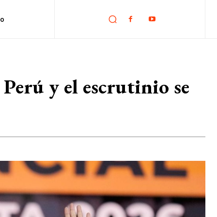
no
Perú y el escrutinio se