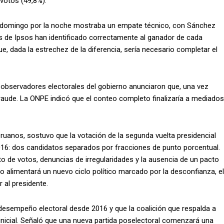
votos (49,8%).
el domingo por la noche mostraba un empate técnico, con Sánchez
s de Ipsos han identificado correctamente al ganador de cada
, dada la estrechez de la diferencia, sería necesario completar el
 observadores electorales del gobierno anunciaron que, una vez
raude. La ONPE indicó que el conteo completo finalizaría a mediados
Peruanos, sostuvo que la votación de la segunda vuelta presidencial
016: dos candidatos separados por fracciones de punto porcentual.
 de votos, denuncias de irregularidades y la ausencia de un pacto
to alimentará un nuevo ciclo político marcado por la desconfianza, el
 al presidente.
desempeño electoral desde 2016 y que la coalición que respalda a
inicial. Señaló que una nueva partida poselectoral comenzará una