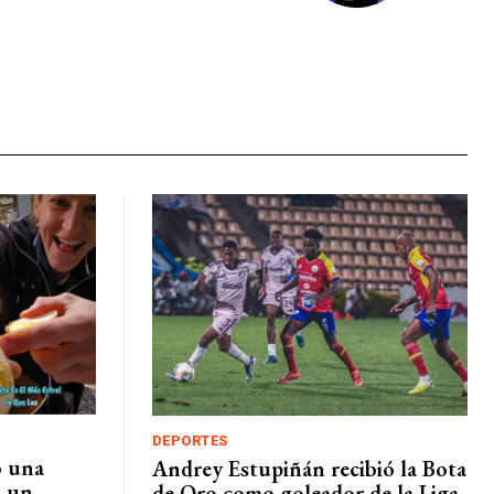
DEPORTES
ó una
Andrey Estupiñán recibió la Bota
ó un
de Oro como goleador de la Liga