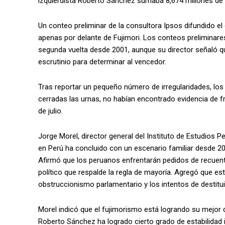
izquierdista Roberto Sánchez sumaba 8,674 millones de 
Un conteo preliminar de la consultora Ipsos difundido 
apenas por delante de Fujimori. Los conteos preliminare
segunda vuelta desde 2001, aunque su director señaló que
escrutinio para determinar al vencedor.
Tras reportar un pequeño número de irregularidades, los
cerradas las urnas, no habían encontrado evidencia de f
de julio.
Jorge Morel, director general del Instituto de Estudios 
en Perú ha concluido con un escenario familiar desde 2
Afirmó que los peruanos enfrentarán pedidos de recuento
político que respalde la regla de mayoría. Agregó que es
obstruccionismo parlamentario y los intentos de destituir
Morel indicó que el fujimorismo está logrando su mejor 
Roberto Sánchez ha logrado cierto grado de estabilidad 