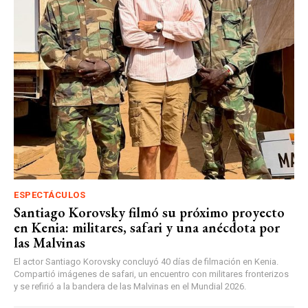
ESPECTÁCULOS
Santiago Korovsky filmó su próximo proyecto
en Kenia: militares, safari y una anécdota por
las Malvinas
El actor Santiago Korovsky concluyó 40 días de filmación en Kenia.
Compartió imágenes de safari, un encuentro con militares fronterizos
y se refirió a la bandera de las Malvinas en el Mundial 2026.