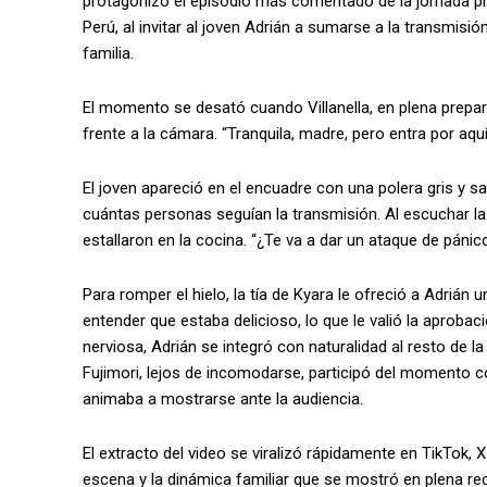
protagonizó el episodio más comentado de la jornada pre
Perú, al invitar al joven Adrián a sumarse a la transmis
familia.
El momento se desató cuando Villanella, en plena prepar
frente a la cámara. “Tranquila, madre, pero entra por aquí”
El joven apareció en el encuadre con una polera gris y 
cuántas personas seguían la transmisión. Al escuchar 
estallaron en la cocina. “¿Te va a dar un ataque de pánico
Para romper el hielo, la tía de Kyara le ofreció a Adrián 
entender que estaba delicioso, lo que le valió la aprobac
nerviosa, Adrián se integró con naturalidad al resto de la
Fujimori, lejos de incomodarse, participó del momento c
animaba a mostrarse ante la audiencia.
El extracto del video se viralizó rápidamente en TikTok,
escena y la dinámica familiar que se mostró en plena rec