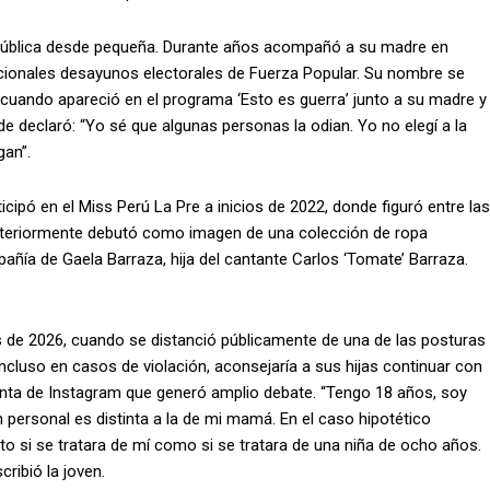
ón pública desde pequeña. Durante años acompañó a su madre en
dicionales desayunos electorales de Fuerza Popular. Su nombre se
 cuando apareció en el programa ‘Esto es guerra’ junto a su madre y
e declaró: “Yo sé que algunas personas la odian. Yo no elegí a la
gan”.
ticipó en el Miss Perú La Pre a inicios de 2022, donde figuró entre las
osteriormente debutó como imagen de una colección de ropa
añía de Gaela Barraza, hija del cantante Carlos ‘Tomate’ Barraza.
os de 2026, cuando se distanció públicamente de una de las posturas
ncluso en casos de violación, aconsejaría a sus hijas continuar con
enta de Instagram que generó amplio debate. “Tengo 18 años, soy
 personal es distinta a la de mi mamá. En el caso hipotético
nto si se tratara de mí como si se tratara de una niña de ocho años.
ribió la joven.