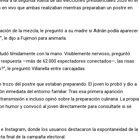
via a la segunda vuelta de las elecciones presidenciales 2026 en el
ión en vivo que ambas realizaban mientras preparaban un postre en
ación de la mezcla, le preguntó a su madre si Adrián podía aparecer
, le dijo a Fujimori para animarla.
saludó tímidamente con la mano. Visiblemente nervioso, preguntó
la respuesta —más de 62.000 espectadores conectados—, las risas
?”, le preguntó Villanella entre carcajadas.
un trozo del postre que estaban preparando. El joven lo probó y dio a
ión inmediata del entorno familiar. Tras esa primera aparición
 transmisión e incluso opinó sobre la preparación culinaria. La propia
on humor y convocó al joven directamente para consultarle si se
 X e Instagram, donde los usuarios destacaron la espontaneidad de la
ta final de la campaña electoral.