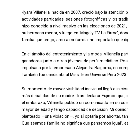
Kyara Villanella, nacida en 2007, creció bajo la atenci
actividades partidarias, sesiones fotográficas y los tra
hizo conocido a nivel masivo en las elecciones de 2021,
su hermana menor, y luego en ‘Magaly TV La Firme’, dond
familia que tengo, amo a mi familia, no importa lo que di
En el ámbito del entretenimiento y la moda, Villanella par
ganadoras junto a otras jóvenes de perfil mediático. P
impulsada por la empresaria Alejandra Baigorria, en comp
También fue candidata al Miss Teen Universe Perú 2023.
Su momento de mayor visibilidad individual llegó a inici
más debatidas de su madre. Tras declarar Fujimori que, i
el embarazo, Villanella publicó un comunicado en su cu
mayor de edad y tengo capacidad de decisión. Mi opinión
planteado —una violación—, yo sí optaría por abortar, ta
Que seamos familia no significa que pensemos igual”, esc