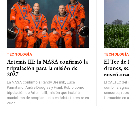
TECNOLOGÍA
TECNOLOGÍA
Artemis III: la NASA confirmó la
El Tec de
tripulación para la misión de
drones, se
2027
enseñanza
La NASA confirmó a Randy Bresnik, Luca
El CAETEC del 
Parmitano, Andre Douglas y Frank Rubio como
combina agricul
tripulación de Artemis III, misión que incluirá
sensores, robo
maniobras de acoplamiento en órbita terrestre en
formación en 
2027.