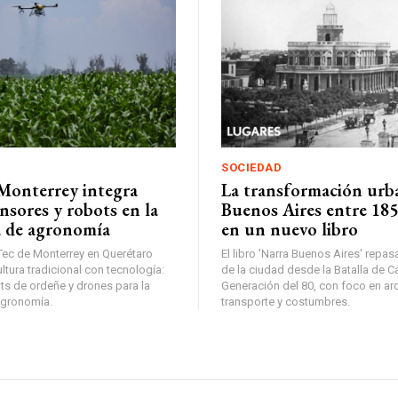
SOCIEDAD
 Monterrey integra
La transformación urb
nsores y robots en la
Buenos Aires entre 185
 de agronomía
en un nuevo libro
Tec de Monterrey en Querétaro
El libro 'Narra Buenos Aires' repas
tura tradicional con tecnología:
de la ciudad desde la Batalla de C
ts de ordeñe y drones para la
Generación del 80, con foco en arq
agronomía.
transporte y costumbres.