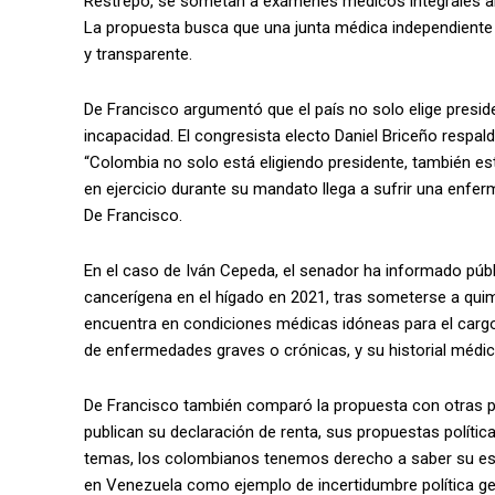
Restrepo, se sometan a exámenes médicos integrales ante
La propuesta busca que una junta médica independiente 
y transparente.
De Francisco argumentó que el país no solo elige presid
incapacidad. El congresista electo Daniel Briceño respald
“Colombia no solo está eligiendo presidente, también est
en ejercicio durante su mandato llega a sufrir una enfer
De Francisco.
En el caso de Iván Cepeda, el senador ha informado púb
cancerígena en el hígado en 2021, tras someterse a quim
encuentra en condiciones médicas idóneas para el cargo.
de enfermedades graves o crónicas, y su historial médi
De Francisco también comparó la propuesta con otras pr
publican su declaración de renta, sus propuestas política
temas, los colombianos tenemos derecho a saber su es
en Venezuela como ejemplo de incertidumbre política ge