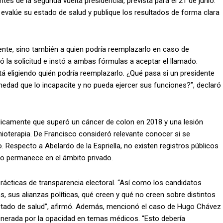
s de la segunda vuelta presidencial, prevista para el 21 de junio.
evalúe su estado de salud y publique los resultados de forma clara
ente, sino también a quien podría reemplazarlo en caso de
ó la solicitud e instó a ambas fórmulas a aceptar el llamado.
á eligiendo quién podría reemplazarlo. ¿Qué pasa si un presidente
medad que lo incapacite y no pueda ejercer sus funciones?”, declaró
licamente que superó un cáncer de colon en 2018 y una lesión
ioterapia. De Francisco consideró relevante conocer si se
 Respecto a Abelardo de la Espriella, no existen registros públicos
co permanece en el ámbito privado.
ácticas de transparencia electoral. “Así como los candidatos
s, sus alianzas políticas, qué creen y qué no creen sobre distintos
tado de salud”, afirmó. Además, mencionó el caso de Hugo Chávez
nerada por la opacidad en temas médicos. “Esto debería