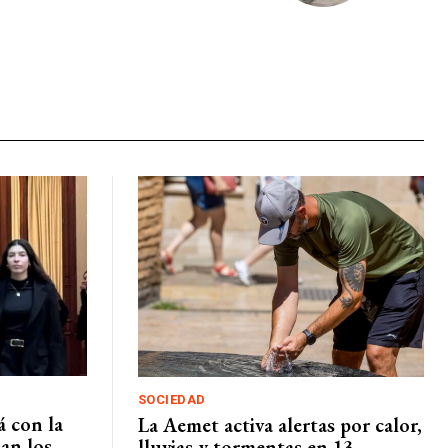
SOCIEDAD
á con la
La Aemet activa alertas por calor,
nan los
lluvias y tormentas en 13