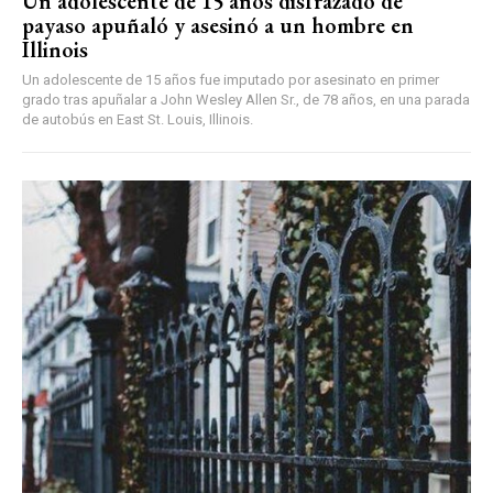
Un adolescente de 15 años disfrazado de
payaso apuñaló y asesinó a un hombre en
Illinois
Un adolescente de 15 años fue imputado por asesinato en primer
grado tras apuñalar a John Wesley Allen Sr., de 78 años, en una parada
de autobús en East St. Louis, Illinois.