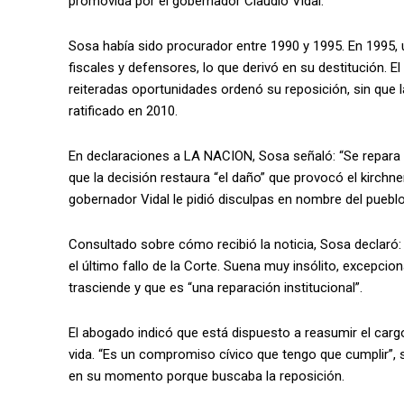
promovida por el gobernador Claudio Vidal.
Sosa había sido procurador entre 1990 y 1995. En 1995, 
fiscales y defensores, lo que derivó en su destitución. 
reiteradas oportunidades ordenó su reposición, sin que la
ratificado en 2010.
En declaraciones a LA NACION, Sosa señaló: “Se repara 
que la decisión restaura “el daño” que provocó el kirchner
gobernador Vidal le pidió disculpas en nombre del puebl
Consultado sobre cómo recibió la noticia, Sosa declar
el último fallo de la Corte. Suena muy insólito, excepcion
trasciende y que es “una reparación institucional”.
El abogado indicó que está dispuesto a reasumir el car
vida. “Es un compromiso cívico que tengo que cumplir”,
en su momento porque buscaba la reposición.