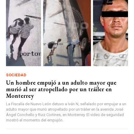
SOCIEDAD
Un hombre empujó a un adulto mayor que
murió al ser atropellado por un tráiler en
Monterrey
La Fiscalía de Nuevo León detuvo a Iván N, señalado por empujar a un
adulto mayor que murió atropellado por un tráiler en la avenida José
Ángel Conchello y Ruiz Cortines, en Monterrey. El video de seguridad
mostró el momento del empujón.