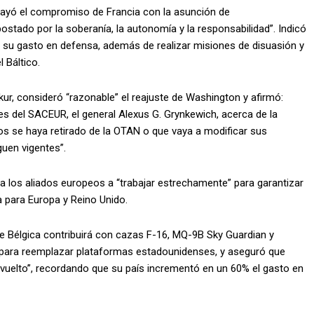
brayó el compromiso de Francia con la asunción de
stado por la soberanía, la autonomía y la responsabilidad”. Indicó
o su gasto en defensa, además de realizar misiones de disuasión y
 Báltico.
kur, consideró “razonable” el reajuste de Washington y afirmó:
les del SACEUR, el general Alexus G. Grynkewich, acerca de la
dos se haya retirado de la OTAN o que vaya a modificar sus
uen vigentes”.
ó a los aliados europeos a “trabajar estrechamente” para garantizar
a para Europa y Reino Unido.
e Bélgica contribuirá con cazas F-16, MQ-9B Sky Guardian y
ia para reemplazar plataformas estadounidenses, y aseguró que
a vuelto”, recordando que su país incrementó en un 60% el gasto en