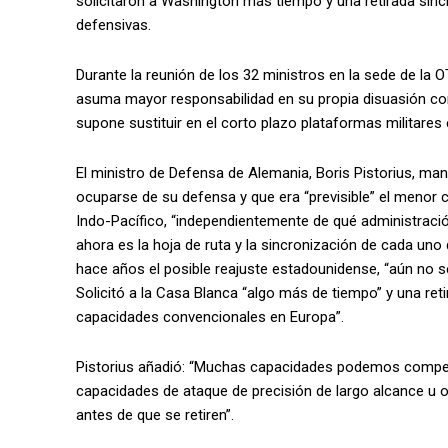
solicitaron a Washington más tiempo y una retirada sinc
defensivas.
Durante la reunión de los 32 ministros en la sede de la
asuma mayor responsabilidad en su propia disuasión conv
supone sustituir en el corto plazo plataformas militares 
El ministro de Defensa de Alemania, Boris Pistorius, m
ocuparse de su defensa y que era “previsible” el meno
Indo-Pacífico, “independientemente de qué administración
ahora es la hoja de ruta y la sincronización de cada u
hace años el posible reajuste estadounidense, “aún no 
Solicitó a la Casa Blanca “algo más de tiempo” y una ret
capacidades convencionales en Europa”.
Pistorius añadió: “Muchas capacidades podemos compens
capacidades de ataque de precisión de largo alcance u 
antes de que se retiren”.