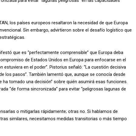
ronizada para evitar “lagunas peligrosas” en las capacidades
 OTAN, los países europeos resaltaron la necesidad de que Europa
encional. Sin embargo, advirtieron sobre el desafío logístico que
estratégicas.
anifestó que es “perfectamente comprensible” que Europa deba
r compromiso de Estados Unidos en Europa para enfocarse en el
 estuviera en el poder”. Pistorius señaló: “La cuestión decisiva
no de los pasos”. También lamentó que, aunque se conocía desde
se ha tomado una decisión” sobre quién asumirá esas funciones.
irada “de forma sincronizada” para evitar “peligrosas lagunas de
arlas o mitigarlas rápidamente; otras no. Si hablamos de
otras similares, necesitamos medidas transitorias o más tiempo