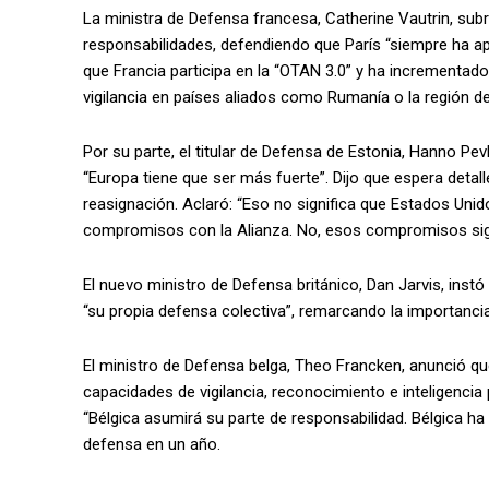
La ministra de Defensa francesa, Catherine Vautrin, su
responsabilidades, defendiendo que París “siempre ha apo
que Francia participa en la “OTAN 3.0” y ha incrementad
vigilancia en países aliados como Rumanía o la región del
Por su parte, el titular de Defensa de Estonia, Hanno Pev
“Europa tiene que ser más fuerte”. Dijo que espera detal
reasignación. Aclaró: “Eso no significa que Estados Uni
compromisos con la Alianza. No, esos compromisos sig
El nuevo ministro de Defensa británico, Dan Jarvis, inst
“su propia defensa colectiva”, remarcando la importanci
El ministro de Defensa belga, Theo Francken, anunció qu
capacidades de vigilancia, reconocimiento e inteligenc
“Bélgica asumirá su parte de responsabilidad. Bélgica h
defensa en un año.