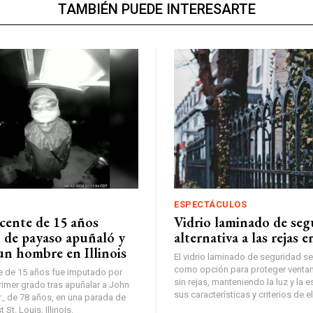
TAMBIÉN PUEDE INTERESARTE
ESPECTÁCULOS
cente de 15 años
Vidrio laminado de segu
o de payaso apuñaló y
alternativa a las rejas 
un hombre en Illinois
El vidrio laminado de seguridad s
como opción para proteger ventan
 de 15 años fue imputado por
sin rejas, manteniendo la luz y la 
rimer grado tras apuñalar a John
sus características y criterios de e
., de 78 años, en una parada de
St. Louis, Illinois.