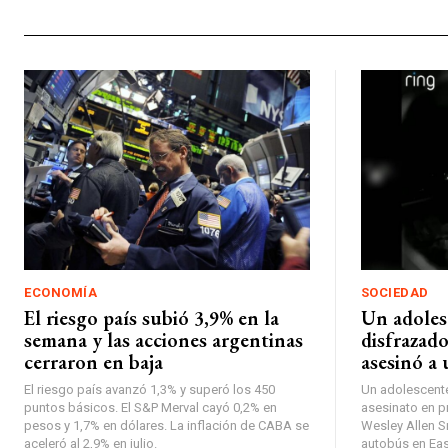
ECONOMÍA
SOCIEDAD
El riesgo país subió 3,9% en la
Un adoles
semana y las acciones argentinas
disfrazad
cerraron en baja
asesinó a 
El riesgo país avanzó 1,3% y superó los 450
Un adolescente
puntos básicos. El S&P Merval cayó 0,2% en
asesinato en p
pesos y 1,7% en dólares. La inflación de CABA se
Wesley Allen Sr
aceleró al 2,9% en julio.
autobús en East 