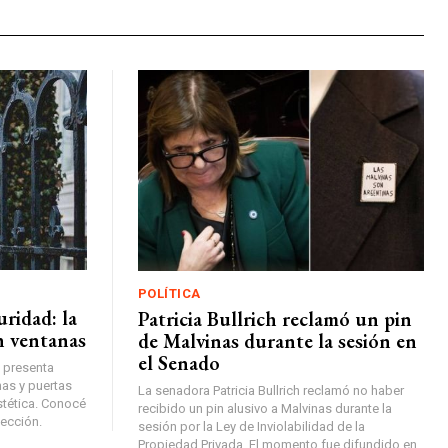
POLÍTICA
ridad: la
Patricia Bullrich reclamó un pin
en ventanas
de Malvinas durante la sesión en
el Senado
e presenta
as y puertas
La senadora Patricia Bullrich reclamó no haber
estética. Conocé
recibido un pin alusivo a Malvinas durante la
lección.
sesión por la Ley de Inviolabilidad de la
Propiedad Privada. El momento fue difundido en