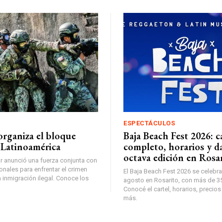
ESPECTÁCULOS
organiza el bloque
Baja Beach Fest 2026: c
 Latinoamérica
completo, horarios y da
octava edición en Rosa
 anunció una fuerza conjunta con
onales para enfrentar el crimen
El Baja Beach Fest 2026 se celebra 
 inmigración ilegal. Conoce los
agosto en Rosarito, con más de 35 
Conocé el cartel, horarios, precios
más.