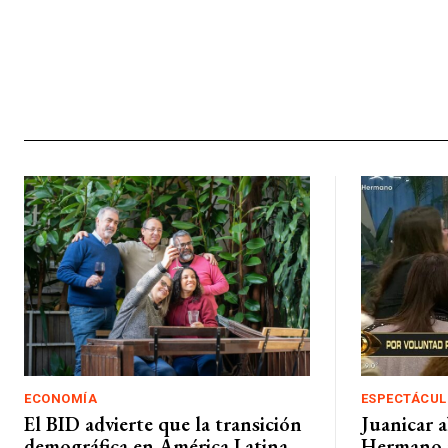
ECONOMÍA
ESPECTÁCUL
El BID advierte que la transición
Juanicar 
demográfica en América Latina
Hermano 