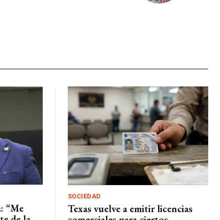
SOCIEDAD
a: “Me
Texas vuelve a emitir licencias
te de la
comerciales para ciertos