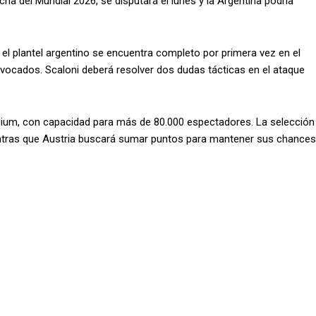
ha del Mundial 2026, se disputará el lunes y la Argentina podría
 el plantel argentino se encuentra completo por primera vez en el
nvocados. Scaloni deberá resolver dos dudas tácticas en el ataque
tadium, con capacidad para más de 80.000 espectadores. La selección
 mientras que Austria buscará sumar puntos para mantener sus chances