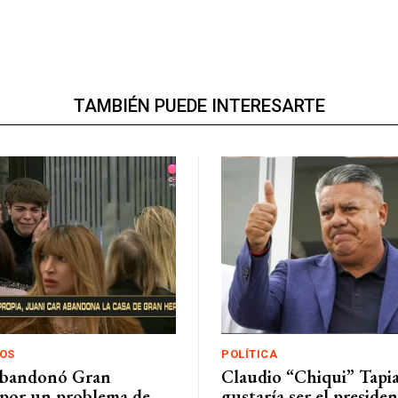
TAMBIÉN PUEDE INTERESARTE
OS
POLÍTICA
abandonó Gran
Claudio “Chiqui” Tapi
por un problema de
gustaría ser el presiden