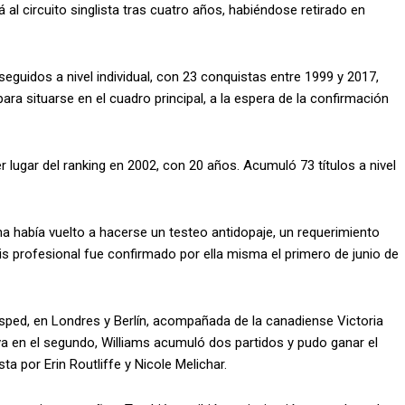
rá al circuito singlista tras cuatro años, habiéndose retirado en
uidos a nivel individual, con 23 conquistas entre 1999 y 2017,
ara situarse en el cuadro principal, a la espera de la confirmación
r lugar del ranking en 2002, con 20 años. Acumuló 73 títulos a nivel
ana había vuelto a hacerse un testeo antidopaje, un requerimiento
enis profesional fue confirmado por ella misma el primero de junio de
ésped, en Londres y Berlín, acompañada de la canadiense Victoria
a en el segundo, Williams acumuló dos partidos y pudo ganar el
ta por Erin Routliffe y Nicole Melichar.