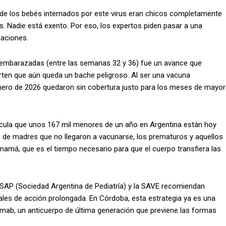
 de los bebés internados por este virus eran chicos completamente
s. Nadie está exento. Por eso, los expertos piden pasar a una
naciones.
ra embarazadas (entre las semanas 32 y 36) fue un avance que
erten que aún queda un bache peligroso. Al ser una vacuna
enero de 2026 quedaron sin cobertura justo para los meses de mayor
alcula que unos 167 mil menores de un año en Argentina están hoy
s de madres que no llegaron a vacunarse, los prematuros y aquellos
mamá, que es el tiempo necesario para que el cuerpo transfiera las
a SAP (Sociedad Argentina de Pediatría) y la SAVE recomiendan
es de acción prolongada. En Córdoba, esta estrategia ya es una
evimab, un anticuerpo de última generación que previene las formas