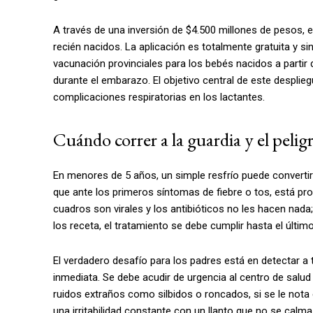
A través de una inversión de $4.500 millones de pesos, el
recién nacidos. La aplicación es totalmente gratuita y s
vacunación provinciales para los bebés nacidos a partir
durante el embarazo. El objetivo central de este despliegu
complicaciones respiratorias en los lactantes.
Cuándo correr a la guardia y el peli
En menores de 5 años, un simple resfrío puede convertir
que ante los primeros síntomas de fiebre o tos, está pr
cuadros son virales y los antibióticos no les hacen nada
los receta, el tratamiento se debe cumplir hasta el últim
El verdadero desafío para los padres está en detectar a
inmediata. Se debe acudir de urgencia al centro de salu
ruidos extraños como silbidos o roncados, si se le nota e
una irritabilidad constante con un llanto que no se calma