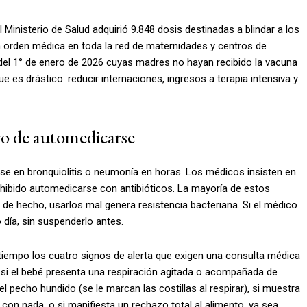
 Ministerio de Salud adquirió 9.848 dosis destinadas a blindar a los
in orden médica en toda la red de maternidades y centros de
 del 1° de enero de 2026 cuyas madres no hayan recibido la vacuna
e es drástico: reducir internaciones, ingresos a terapia intensiva y
gro de automedicarse
se en bronquiolitis o neumonía en horas. Los médicos insisten en
ohibido automedicarse con antibióticos. La mayoría de estos
; de hecho, usarlos mal genera resistencia bacteriana. Si el médico
o día, sin suspenderlo antes.
 tiempo los cuatro signos de alerta que exigen una consulta médica
d si el bebé presenta una respiración agitada o acompañada de
l pecho hundido (se le marcan las costillas al respirar), si muestra
 con nada, o si manifiesta un rechazo total al alimento, ya sea