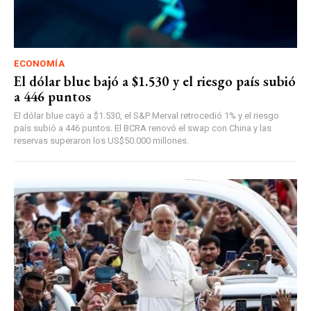
ECONOMÍA
El dólar blue bajó a $1.530 y el riesgo país subió
a 446 puntos
El dólar blue cayó a $1.530, el S&P Merval retrocedió 1% y el riesgo
país subió a 446 puntos. El BCRA renovó el swap con China y las
reservas superaron los US$50.000 millones.