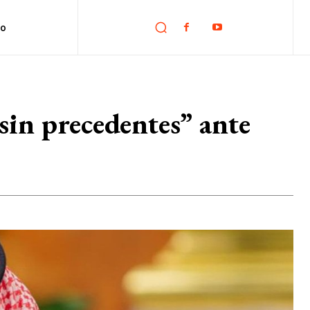
no
sin precedentes” ante