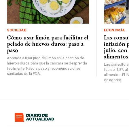
SOCIEDAD
ECONOMÍA
Cómo usar limón para facilitar el
Las consu
pelado de huevos duros: paso a
inflación 
paso
julio, con
alimentos 
Aprende a usar jugo de limón en la cocción de
huevos duros para que la cáscara se desprenda
Las consultoras
fácilmente. Paso a paso y recomendaciones
fue del 1,8% al
sanitarias de la FDA.
alimentos. El I
de agosto.