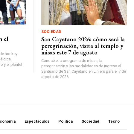
SOCIEDAD
n el
San Cayetano 2026: cómo será la
peregrinación, visita al templo y
misas este 7 de agosto
 de hockey
élgica.
Conocé el cronograma de misas, la
o y el plantel
peregrinación y las modalidades de ingreso al
Santuario de San Cayetano en Liniers para el 7 de
agosto de 2026.
conomía
Espectáculos
Política
Sociedad
Tecno