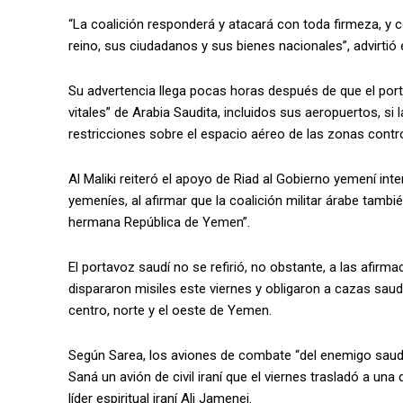
“La coalición responderá y atacará con toda firmeza, y c
reino, sus ciudadanos y sus bienes nacionales”, advirtió e
Su advertencia llega pocas horas después de que el port
vitales” de Arabia Saudita, incluidos sus aeropuertos, si 
restricciones sobre el espacio aéreo de las zonas cont
Al Maliki reiteró el apoyo de Riad al Gobierno yemení in
yemeníes, al afirmar que la coalición militar árabe tambi
hermana República de Yemen”.
El portavoz saudí no se refirió, no obstante, a las afir
dispararon misiles este viernes y obligaron a cazas sau
centro, norte y el oeste de Yemen.
Según Sarea, los aviones de combate “del enemigo saudí” i
Saná un avión de civil iraní que el viernes trasladó a un
líder espiritual iraní Ali Jamenei.