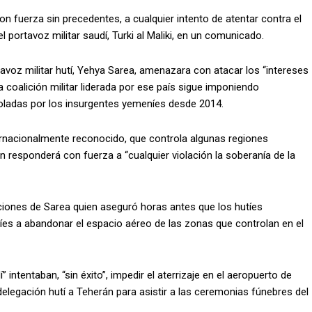
on fuerza sin precedentes, a cualquier intento de atentar contra el
l portavoz militar saudí, Turki al Maliki, en un comunicado.
avoz militar hutí, Yehya Sarea, amenazara con atacar los “intereses
la coalición militar liderada por ese país sigue imponiendo
roladas por los insurgentes yemeníes desde 2014.
ternacionalmente reconocido, que controla algunas regiones
én responderá con fuerza a “cualquier violación la soberanía de la
maciones de Sarea quien aseguró horas antes que los hutíes
díes a abandonar el espacio aéreo de las zonas que controlan en el
ntentaban, “sin éxito”, impedir el aterrizaje en el aeropuerto de
a delegación hutí a Teherán para asistir a las ceremonias fúnebres del