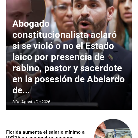
Abogado
constitucionalista aclaró
si se violó o no el Estado
laico por presencia de
rabino, pastor y sacerdote
en la posesión de Abelardo
de...
8 De Agosto De 2026
Florida aumenta el salario mínimo a
US$15 en septiembre: quiénes