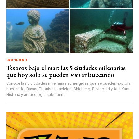
SOCIEDAD
Tesoros bajo el mar: las 5 ciudades milenarias
que hoy solo se pueden visitar buceando
Conoce las 5 ciudades milenarias sumergidas que se pueden explorar
buceando: Bayas, Thonis-Heracleion, Shicheng, Pavlopetri y Atlit Yam.
Historia y arqueología submarina.