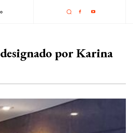
no
e designado por Karina