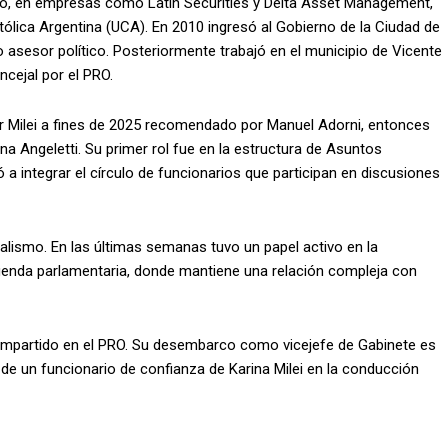
ciero, en empresas como Latin Securities y Delta Asset Management,
tólica Argentina (UCA). En 2010 ingresó al Gobierno de la Ciudad de
 asesor político. Posteriormente trabajó en el municipio de Vicente
ncejal por el PRO.
ier Milei a fines de 2025 recomendado por Manuel Adorni, entonces
ina Angeletti. Su primer rol fue en la estructura de Asuntos
ó a integrar el círculo de funcionarios que participan en discusiones
ialismo. En las últimas semanas tuvo un papel activo en la
 agenda parlamentaria, donde mantiene una relación compleja con
o compartido en el PRO. Su desembarco como vicejefe de Gabinete es
de un funcionario de confianza de Karina Milei en la conducción