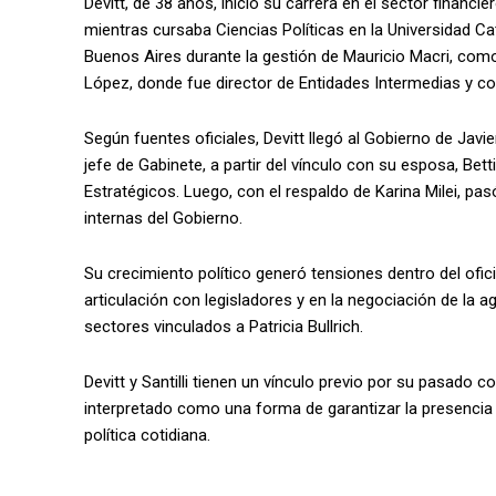
Devitt, de 38 años, inició su carrera en el sector finan
mientras cursaba Ciencias Políticas en la Universidad Ca
Buenos Aires durante la gestión de Mauricio Macri, como
López, donde fue director de Entidades Intermedias y co
Según fuentes oficiales, Devitt llegó al Gobierno de Jav
jefe de Gabinete, a partir del vínculo con su esposa, Bett
Estratégicos. Luego, con el respaldo de Karina Milei, pas
internas del Gobierno.
Su crecimiento político generó tensiones dentro del ofic
articulación con legisladores y en la negociación de la
sectores vinculados a Patricia Bullrich.
Devitt y Santilli tienen un vínculo previo por su pasad
interpretado como una forma de garantizar la presencia 
política cotidiana.