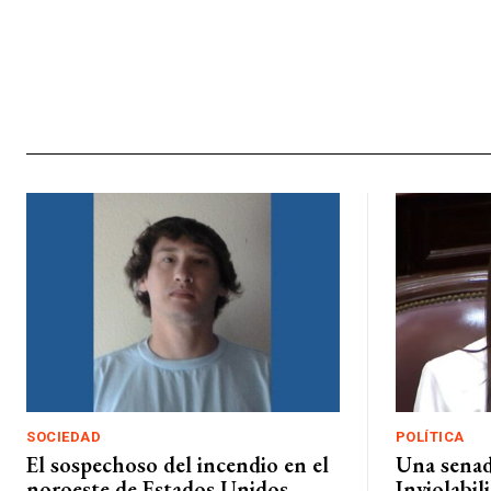
SOCIEDAD
POLÍTICA
El sospechoso del incendio en el
Una senad
noroeste de Estados Unidos
Inviolabil