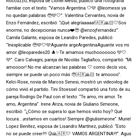
Roccuzzo, esposa de Lionel Messi, publicó una fotografía
familiar con el texto: “Vamos Argentina 🤍🩵 @leomessi ya
no quedan palabras 🥹🩵🤍”. Valentina Cervantes, novia de
Enzo Fernández, escribió: “¡Qué alegríaaaaa!🇦🇷🙏🏻🤍Sos
enorme, no decepcionas nunca❤️🥹 @enzojfernandez”.
Camila Galante, esposa de Leandro Paredes, publicó:
“Inexplicable 🥹🩵🤍🩵Aguante argeArgentinaAguante vos mi
amor @leoparedes20 🎩✨Te amamos muchooooooo 🩵🤍
🩵”. Caro Calvagni, pareja de Nicolás Tagliafico, compartió: “Mi
amoooor! No me alcanzan las palabras 🤍 como decís vos,
siempre se puede un poco más 🥹🇦🇷🙏🏻 te amoooo”.
Kelci-Rose, novia de Marcos Senesi, mostró un videovlog de
cómo vivió el partido. Tini Stoessel compartió una foto de su
pareja Rodrigo De Paul con el texto: “Te amo, mi amor. Te
amo, Argentina”. Irene Ariza, novia de Giuliano Simeone,
escribió: “¿Cómo se supera lo que hemos visto hoy? Qué
locura… ¡estamos en cuartos! Siempre @giulisimeone”. Muriel
Lopez Benítez, esposa de Lisandro Martínez, publicó: “Esto
no se puede creer!!! 🥲🙏🇦🇷🤍 VAMOS ARGENTINA!!!”. Agus