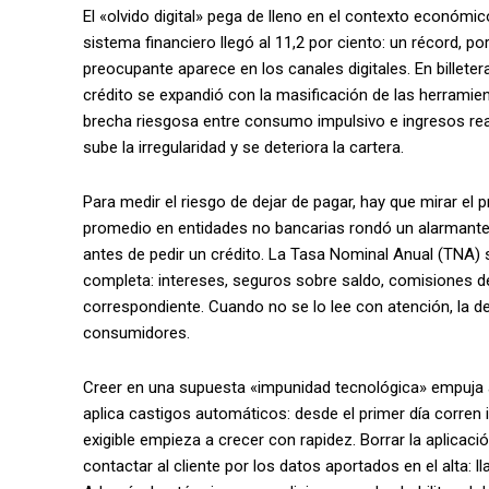
El «olvido digital» pega de lleno en el contexto económic
sistema financiero llegó al 11,2 por ciento: un récord, p
preocupante aparece en los canales digitales. En billetera
crédito se expandió con la masificación de las herramienta
brecha riesgosa entre consumo impulsivo e ingresos reales
sube la irregularidad y se deteriora la cartera.
Para medir el riesgo de dejar de pagar, hay que mirar el p
promedio en entidades no bancarias rondó un alarmante 1
antes de pedir un crédito. La Tasa Nominal Anual (TNA)
completa: intereses, seguros sobre saldo, comisiones de
correspondiente. Cuando no se lo lee con atención, la 
consumidores.
Creer en una supuesta «impunidad tecnológica» empuja a m
aplica castigos automáticos: desde el primer día corren i
exigible empieza a crecer con rapidez. Borrar la aplicac
contactar al cliente por los datos aportados en el alta: