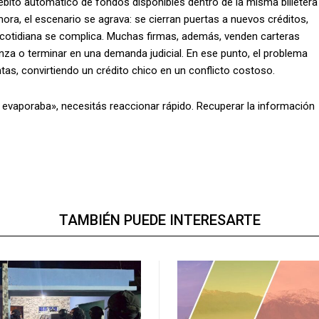
débito automático de fondos disponibles dentro de la misma billetera
mora, el escenario se agrava: se cierran puertas a nuevos créditos,
ra cotidiana se complica. Muchas firmas, además, venden carteras
nza o terminar en una demanda judicial. En ese punto, el problema
as, convirtiendo un crédito chico en un conflicto costoso.
e evaporaba», necesitás reaccionar rápido. Recuperar la información
TAMBIÉN PUEDE INTERESARTE