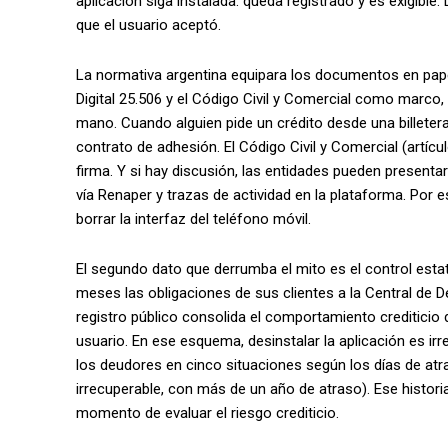
aplicación siga instalada: queda registrado y es exigible. 
que el usuario aceptó.
La normativa argentina equipara los documentos en pape
Digital 25.506 y el Código Civil y Comercial como marco
mano. Cuando alguien pide un crédito desde una billetera
contrato de adhesión. El Código Civil y Comercial (artíc
firma. Y si hay discusión, las entidades pueden presentar 
vía Renaper y trazas de actividad en la plataforma. Por 
borrar la interfaz del teléfono móvil.
El segundo dato que derrumba el mito es el control estata
meses las obligaciones de sus clientes a la Central de 
registro público consolida el comportamiento crediticio
usuario. En ese esquema, desinstalar la aplicación es irre
los deudores en cinco situaciones según los días de atr
irrecuperable, con más de un año de atraso). Ese histori
momento de evaluar el riesgo crediticio.