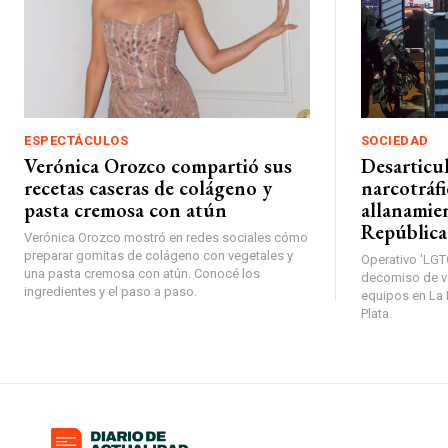
ESPECTÁCULOS
SOCIEDAD
Verónica Orozco compartió sus
Desarticu
recetas caseras de colágeno y
narcotráfi
pasta cremosa con atún
allanamien
República
Verónica Orozco mostró en redes sociales cómo
preparar gomitas de colágeno con vegetales y
Operativo 'LGT
una pasta cremosa con atún. Conocé los
decomiso de v
ingredientes y el paso a paso.
equipos en La 
Plata.