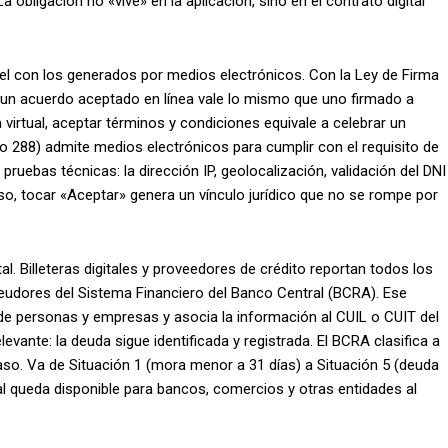
La obligación no «vive» en la aplicación, sino en el contrato digital
l con los generados por medios electrónicos. Con la Ley de Firma
, un acuerdo aceptado en línea vale lo mismo que uno firmado a
 virtual, aceptar términos y condiciones equivale a celebrar un
ulo 288) admite medios electrónicos para cumplir con el requisito de
pruebas técnicas: la dirección IP, geolocalización, validación del DNI
eso, tocar «Aceptar» genera un vínculo jurídico que no se rompe por
l. Billeteras digitales y proveedores de crédito reportan todos los
Deudores del Sistema Financiero del Banco Central (BCRA). Ese
 de personas y empresas y asocia la información al CUIL o CUIT del
levante: la deuda sigue identificada y registrada. El BCRA clasifica a
aso. Va de Situación 1 (mora menor a 31 días) a Situación 5 (deuda
al queda disponible para bancos, comercios y otras entidades al