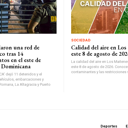
SOCIEDAD
laron una red de
Calidad del aire en Los
co tras 14
este 8 de agosto de 202
tos en el este de
La calidad del aire en Los Maiten
 Dominicana
este 8 de agosto de 2026. Conoce 
contaminantes y las restricciones 
CA' dejó 11 detenidos y el
ehículos, embarcaciones y
Romana, La Altagracia y Puerto
Deportes
E