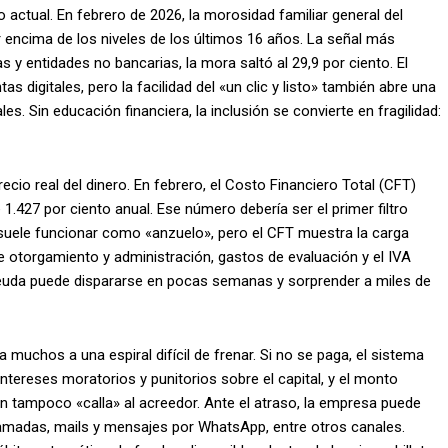
o actual. En febrero de 2026, la morosidad familiar general del
or encima de los niveles de los últimos 16 años. La señal más
s y entidades no bancarias, la mora saltó al 29,9 por ciento. El
s digitales, pero la facilidad del «un clic y listo» también abre una
. Sin educación financiera, la inclusión se convierte en fragilidad:
recio real del dinero. En febrero, el Costo Financiero Total (CFT)
.427 por ciento anual. Ese número debería ser el primer filtro
 suele funcionar como «anzuelo», pero el CFT muestra la carga
 otorgamiento y administración, gastos de evaluación y el IVA
deuda puede dispararse en pocas semanas y sorprender a miles de
uchos a una espiral difícil de frenar. Si no se paga, el sistema
ntereses moratorios y punitorios sobre el capital, y el monto
ión tampoco «calla» al acreedor. Ante el atraso, la empresa puede
 llamadas, mails y mensajes por WhatsApp, entre otros canales.