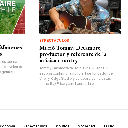
ESPECTÁCULOS
 Maitenes
Murió Tommy Detamore,
6
productor y referente de la
música country
es es buena
los niveles de
Tommy Detamore falleció a los 70 años. Su
vigentes.
esposa confirmó la noticia. Fue fundador de
Cherry Ridge Studio y colaboró con artistas
como Ray Price y Jim Lauderdale.
conomía
Espectáculos
Política
Sociedad
Tecno