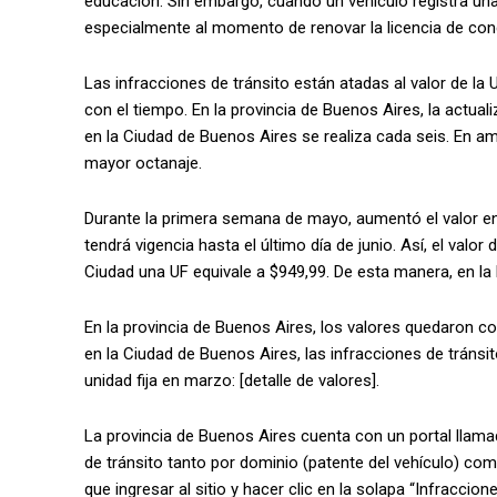
educación. Sin embargo, cuando un vehículo registra una 
especialmente al momento de renovar la licencia de condu
Las infracciones de tránsito están atadas al valor de la 
con el tiempo. En la provincia de Buenos Aires, la actual
en la Ciudad de Buenos Aires se realiza cada seis. En a
mayor octanaje.
Durante la primera semana de mayo, aumentó el valor en 
tendrá vigencia hasta el último día de junio. Así, el val
Ciudad una UF equivale a $949,99. De esta manera, en la
En la provincia de Buenos Aires, los valores quedaron co
en la Ciudad de Buenos Aires, las infracciones de tránsito
unidad fija en marzo: [detalle de valores].
La provincia de Buenos Aires cuenta con un portal llama
de tránsito tanto por dominio (patente del vehículo) co
que ingresar al sitio y hacer clic en la solapa “Infraccion