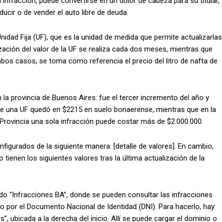
infracción, puede convertirse en un dolor de cabeza para su titular,
cir o de vender el auto libre de deuda.
Unidad Fija (UF), que es la unidad de medida que permite actualizarlas
ización del valor de la UF se realiza cada dos meses, mientras que
mbos casos, se toma como referencia el precio del litro de nafta de
la provincia de Buenos Aires: fue el tercer incremento del año y
or de una UF quedó en $2215 en suelo bonaerense, mientras que en la
 Provincia una sola infracción puede costar más de $2.000.000.
nfigurados de la siguiente manera: [detalle de valores]. En cambio,
 tienen los siguientes valores tras la última actualización de la
do “Infracciones BA”, donde se pueden consultar las infracciones
mo por el Documento Nacional de Identidad (DNI). Para hacerlo, hay
es”, ubicada a la derecha del inicio. Allí se puede cargar el dominio o