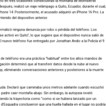
sitó en tres ocasiones consecutivas la montaña de Montserrat
espués, realizó un viaje relámpago a Quito, Ecuador, durante el cual,
iPhone 14. Posteriormente, el acusado adquirió un iPhone 16 Pro. La
enido del dispositivo anterior.
rmalizó ninguna denuncia por robo o pérdida del teléfono. Los
activó en Quito”, lo que sugiere que el dispositivo nunca salió de
l nuevo teléfono fue entregado por Jonathan Andic a la Policía el 9
de teléfono era una práctica “habitual” entre los altos mandos de
gación determinó que al transferir datos desde la nube al nuevo
, eliminando conversaciones anteriores y posteriores a la muerte
ó ayuda. Declaró que caminaba unos metros adelante cuando escuchó
su padre caer montaña abajo. Sin embargo, la autopsia reveló
biendo la trayectoria como “como si se hubiera lanzado por un
d’Esquadra concluyeron que una huella hallada en el lugar no podría