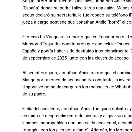
Según informaron fuentes judiciales, Jonathan Andic vi
(España) donde su padre falleció tras una caída. Meses d
según declaró su secretaria, le fue robado su teléfono 
jueza a cargo sostiene que Jonathan Andic “borró” el cont
El medio La Vanguardia reportó que en Ecuador no se fo
Mossos d’Esquadra constataron que ese celular “nunca se 
España y podría haber sido destruido intencionalmente. E
de septiembre de 2025, junto con las claves de acceso.
Al ser interrogado, Jonathan Andic afirmó que el cambio 
Mango por razones de seguridad. No obstante, la investi
dispositivo no se descargaron los mensajes de WhatsApp
de su padre.
El día del accidente, Jonathan Andic fue quien solicit
un ruido de desprendimiento de piedras y al girar vio a 
lesiones incompatibles con una caída accidental, descri
tobogán, con los pies por delante”. Además, los Mossos 