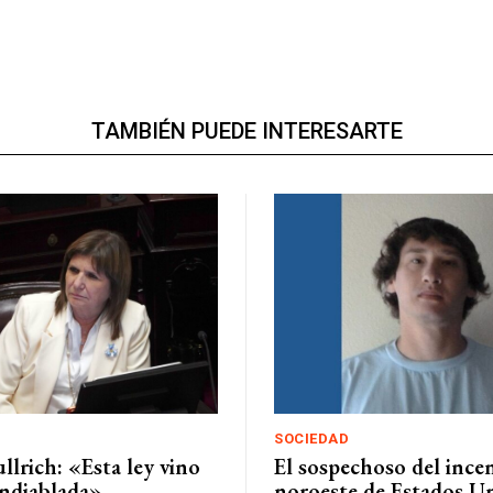
TAMBIÉN PUEDE INTERESARTE
SOCIEDAD
ullrich: «Esta ley vino
El sospechoso del incen
ndiablada»
noroeste de Estados U