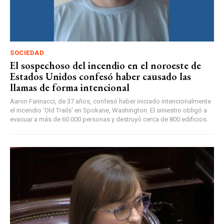
SOCIEDAD
El sospechoso del incendio en el noroeste de
Estados Unidos confesó haber causado las
llamas de forma intencional
Aaron Farinacci, de 37 años, confesó haber iniciado intencionalmente
el incendio 'Old Trails' en Spokane, Washington. El siniestro obligó a
evacuar a más de 60.000 personas y destruyó cerca de 800 edificios.