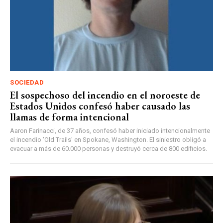
SOCIEDAD
El sospechoso del incendio en el noroeste de
Estados Unidos confesó haber causado las
llamas de forma intencional
Aaron Farinacci, de 37 años, confesó haber iniciado intencionalmente
el incendio 'Old Trails' en Spokane, Washington. El siniestro obligó a
evacuar a más de 60.000 personas y destruyó cerca de 800 edificios.