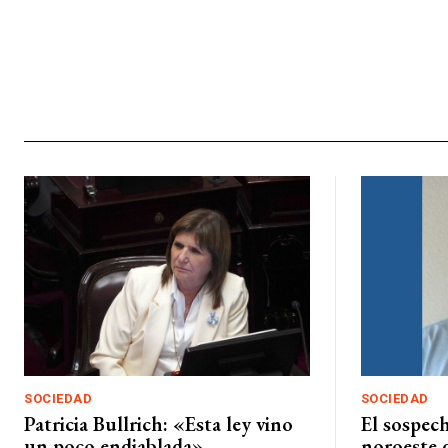
SOCIEDAD
SOCIEDAD
Patricia Bullrich: «Esta ley vino
El sospech
un poco endiablada»
noroeste 