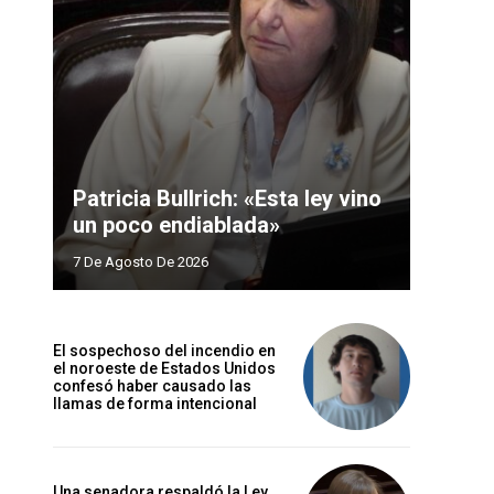
Patricia Bullrich: «Esta ley vino
un poco endiablada»
7 De Agosto De 2026
El sospechoso del incendio en
el noroeste de Estados Unidos
confesó haber causado las
llamas de forma intencional
Una senadora respaldó la Ley